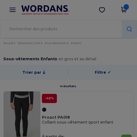
×
Appli Wordans
Obtenir l'appli
Meilleurs prix sur l’app !
Accueil
Vêtements | Unis
Sous-vêtements
Enfants
Sous-vêtements Enfants
en gros et au détail
Trier par
Filtre
✓
4 résultats.
-46%
Proact PA018
Collant sous-vêtement sport enfant
À partir de: