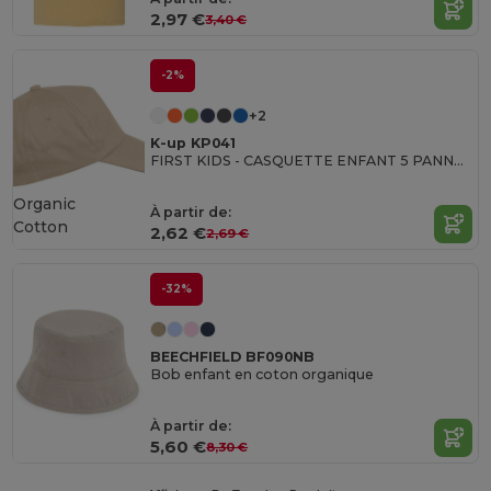
2,97 €
3,40 €
-2%
+2
K-up KP041
FIRST KIDS - CASQUETTE ENFANT 5 PANNEAUX
Organic
À partir de:
Cotton
2,62 €
2,69 €
-32%
BEECHFIELD BF090NB
Bob enfant en coton organique
À partir de:
5,60 €
8,30 €