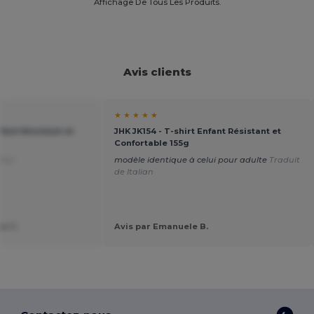
Affichage De Tous Les Produits.
Avis clients
★ ★ ★ ★ ★
nfant Résistant et
JHK JK154 - T-shirt Enfant Résistant et
Confortable 155g
lian
modèle identique à celui pour adulte
Traduit
de Italian
io C.
Avis par Emanuele B.