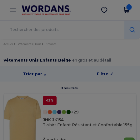
×
Appli Wordans
Obtenir l'appli
Meilleurs prix sur l’app !
Accueil
Vêtements | Unis
Enfants
Vêtements Unis Enfants Beige
en gros et au détail
Trier par
Filtre
✓
3 résultats.
-13%
+29
JHK JK154
T-shirt Enfant Résistant et Confortable 155g
À partir de: