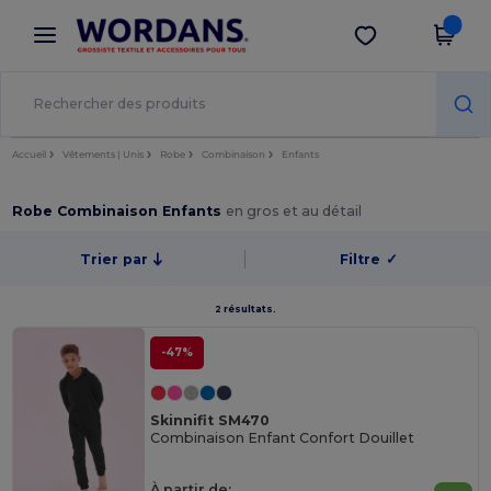
×
Appli Wordans
Obtenir l'appli
Meilleurs prix sur l’app !
Accueil
Vêtements | Unis
Robe
Combinaison
Enfants
Robe Combinaison Enfants
en gros et au détail
Trier par
Filtre
✓
2 résultats.
-47%
Skinnifit SM470
Combinaison Enfant Confort Douillet
À partir de: