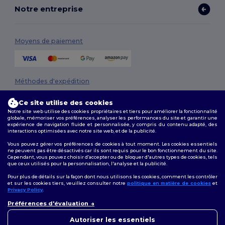
Notre entreprise
Moyens de paiement
Méthodes d'expédition
Ce site utilise des cookies
Notre site web utilise des cookies propriétaires et tiers pour améliorer la fonctionnalité
globale, mémoriser vos préférences, analyser les performances du site et garantir une
expérience de navigation fluide et personnalisée, y compris du contenu adapté, des
interactions optimisées avec notre site web, et de la publicité.
Vous pouvez gérer vos préférences de cookies à tout moment. Les cookies essentiels
ne peuvent pas être désactivés car ils sont requis pour le bon fonctionnement du site.
Suivez-nous
Cependant, vous pouvez choisir d’accepter ou de bloquer d'autres types de cookies, tels
que ceux utilisés pour la personnalisation, l'analyse et la publicité.
Pour plus de détails sur la façon dont nous utilisons les cookies, comment les contrôler
et sur les cookies tiers, veuillez consulter notre
politique en matière de cookies
et
Privacy Policy
.
2026. Tous droits réservés
👋
Bonjour
Préférences d'évaluation
Conditions Générales
|
Politique de personnalisation
|
Politique de
Si vous avez des questions ou
Confidentialité
|
Politique de Cookies
|
Plan du Site
des préoccupations, vous
Autoriser les essentiels
pouvez nous contacter à tout