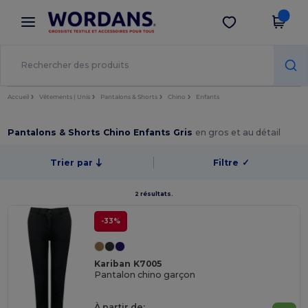
×
Appli Wordans
Obtenir l'appli
Meilleurs prix sur l’app !
Accueil
Vêtements | Unis
Pantalons & Shorts
Chino
Enfants
Pantalons & Shorts Chino Enfants Gris
en gros et au détail
Trier par
Filtre
✓
2 résultats.
-33%
Kariban K7005
Pantalon chino garçon
À partir de: