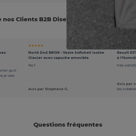
 nos Clients B2B Disent de Notre Textile B
★★★★★
★★★★★
hes
North End 88159 - Veste Softshell isolée
Result R37
Glacier avec capuche amovible
à l'Humid
No:1
très satisf
ter qu'il
ue je vais
Avis par v
Avis par Stephane G.
les créatio
Questions fréquentes