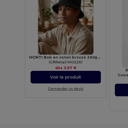
MONTI Bob en coton brossé 260gr/m²
GiftRetail MO2261
dès
3,97 €
R
Swea
Voir le produit
Demander un devis