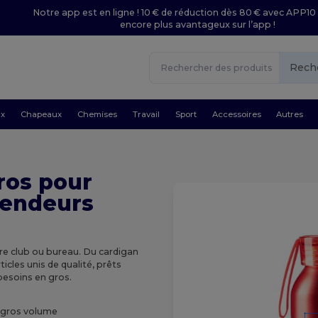
Notre app est en ligne ! 10 € de réduction dès 80 € avec APP10 
encore plus avantageux sur l’app !
Rech
ux
Chapeaux
Chemises
Travail
Sport
Accessoires
Autres
ros pour
vendeurs
re club ou bureau. Du cardigan
cles unis de qualité, prêts
besoins en gros.
n gros volume