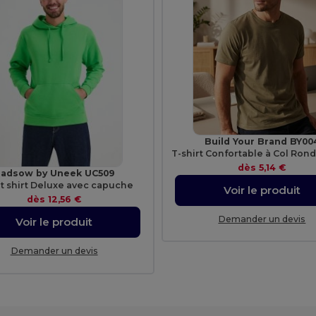
Build Your Brand BY00
dès
5,14 €
adsow by Uneek UC509
t shirt Deluxe avec capuche
Voir le produit
dès
12,56 €
Demander un devis
Voir le produit
Demander un devis