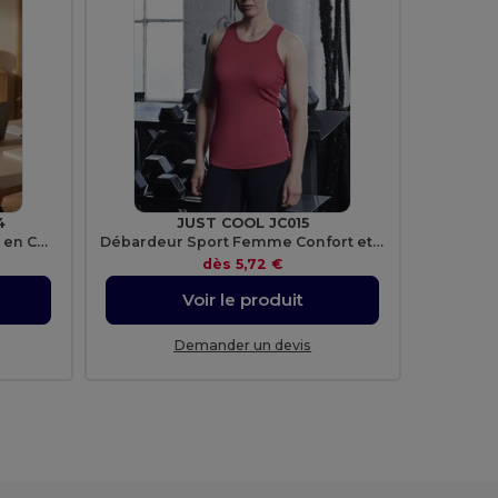
4
JUST COOL JC015
T-shirt Confortable à Col Rond en Coton
Débardeur Sport Femme Confort et Protection UV
dès
5,72 €
Voir le produit
Demander un devis