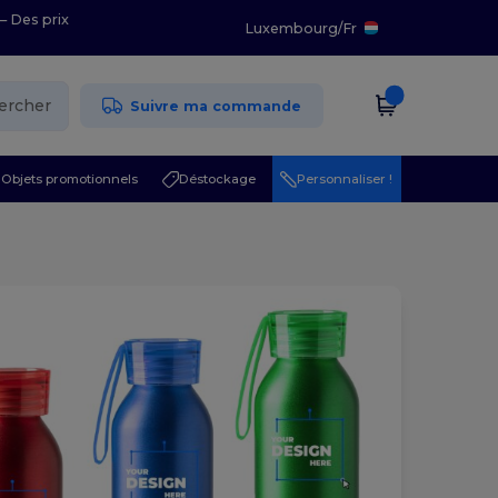
– Des prix
Luxembourg
/
Fr
ercher
Suivre ma commande
Objets promotionnels
Déstockage
Personnaliser !