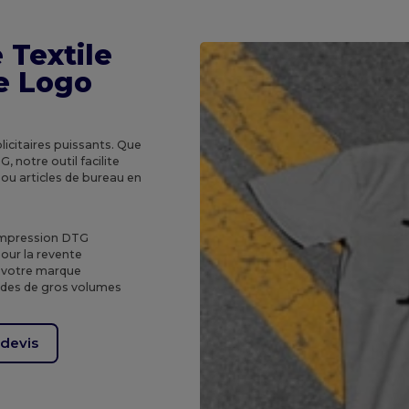
 Textile
e Logo
icitaires puissants. Que
, notre outil facilite
 ou articles de bureau en
'impression DTG
our la revente
r votre marque
es de gros volumes
devis