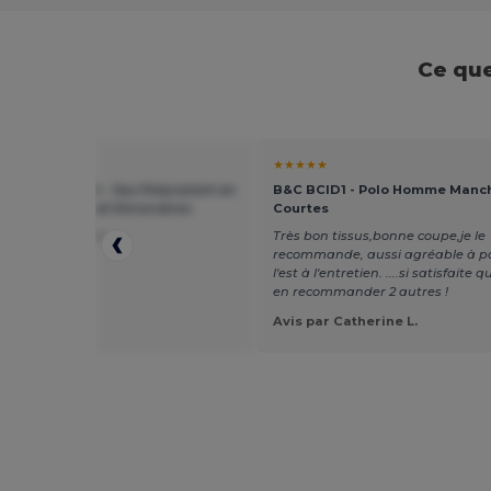
Ce que
★
★★★★★
rd mill WM544 - Sac Polyvalent en
B&C BCID1 - Polo Homme Manc
pour Voyages et Décoration
Courtes
 pour la broderie.
Très bon tissus,bonne coupe,je le
recommande, aussi agréable à por
l'est à l'entretien. ....si satisfaite q
en recommander 2 autres !
ar Hayley C.
roidery
Avis par Catherine L.