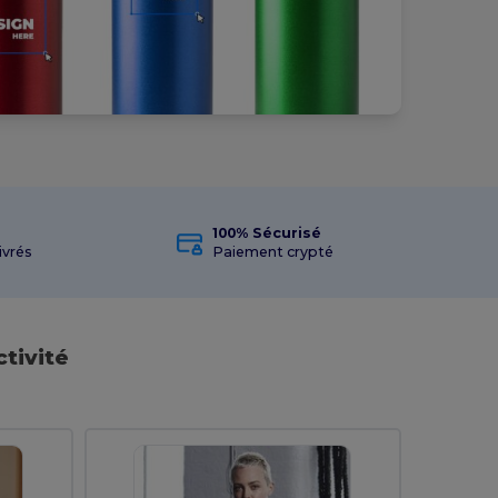
100% Sécurisé
ivrés
Paiement crypté
tivité