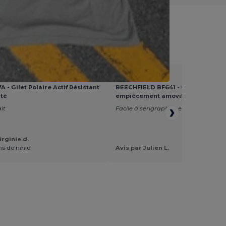
outique
★★★★★
A - Gilet Polaire Actif Résistant
BEECHFIELD BF641 - Casquette av
ité
empiècement amovible
ait
Facile à serigraphier et super fit
irginie d.
ns de ninie
Avis par Julien L.