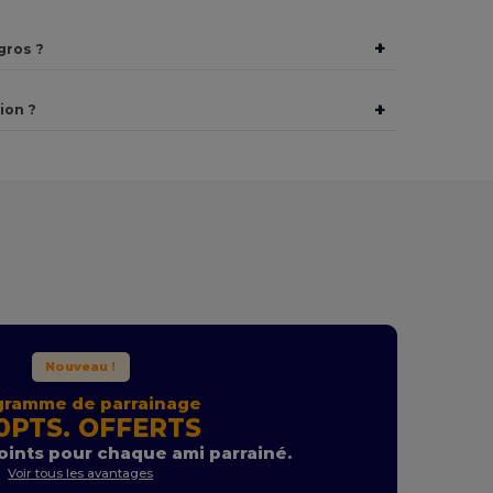
+
gros ?
+
ion ?
Nouveau !
gramme de parrainage
0PTS. OFFERTS
ints pour chaque ami parrainé.
Voir tous les avantages