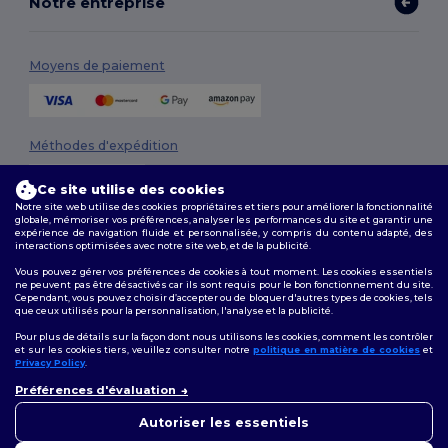
Notre entreprise
Moyens de paiement
Méthodes d'expédition
Ce site utilise des cookies
Notre site web utilise des cookies propriétaires et tiers pour améliorer la fonctionnalité
globale, mémoriser vos préférences, analyser les performances du site et garantir une
expérience de navigation fluide et personnalisée, y compris du contenu adapté, des
Vous a
interactions optimisées avec notre site web, et de la publicité.
10 € de re
Vous pouvez gérer vos préférences de cookies à tout moment. Les cookies essentiels
ne peuvent pas être désactivés car ils sont requis pour le bon fonctionnement du site.
Suivez-nous
Cependant, vous pouvez choisir d’accepter ou de bloquer d'autres types de cookies, tels
Pour bénéficier de votre remise,
que ceux utilisés pour la personnalisation, l'analyse et la publicité.
faites-vous vos a
Pour plus de détails sur la façon dont nous utilisons les cookies, comment les contrôler
et sur les cookies tiers, veuillez consulter notre
politique en matière de cookies
et
Privacy Policy
.
Particulie
2026. Tous droits réservés
👋
Bonjour
Préférences d'évaluation
Conditions Générales
|
Politique de personnalisation
|
Politique de
Si vous avez des questions ou
Confidentialité
|
Politique de Cookies
|
Plan du Site
Profession
des préoccupations, vous
Autoriser les essentiels
pouvez nous contacter à tout
moment. Notre chatbot est là