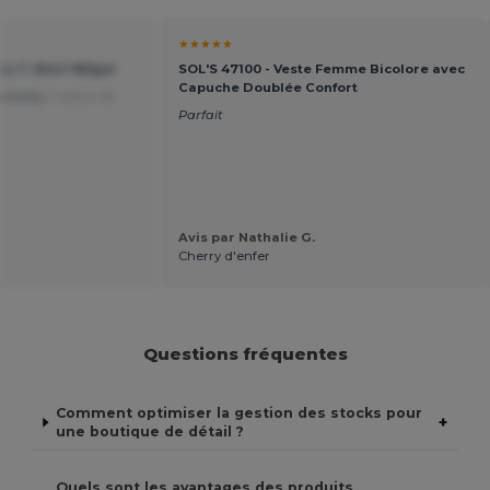
★★★★★
sic T-Shirt 180gm
SOL'S 47100 - Veste Femme Bicolore avec
Capuche Doublée Confort
or money
Traduit de
Parfait
Avis par Nathalie G.
Cherry d'enfer
Questions fréquentes
Comment optimiser la gestion des stocks pour
+
une boutique de détail ?
Quels sont les avantages des produits