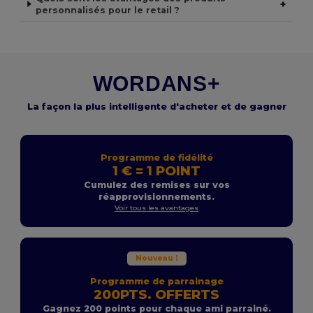
+
personnalisés pour le retail ?
WORDANS+
La façon la plus intelligente d'acheter et de gagner
Programme de fidélité
1 € = 1 POINT
Cumulez des remises sur vos
réapprovisionnements.
Voir tous les avantages
Nouveau !
Programme de parrainage
200PTS. OFFERTS
Gagnez 200 points pour chaque ami parrainé.