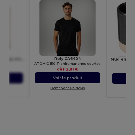
Roly CA6424
COTTONEL + Sac shopping coton 140gr/m²
ATOMIC 150 T-shirt manches courtes
9267
Ego
dès
2,81 €
€
Voir le produit
uit
Vo
Demander un devis
evis
Dem