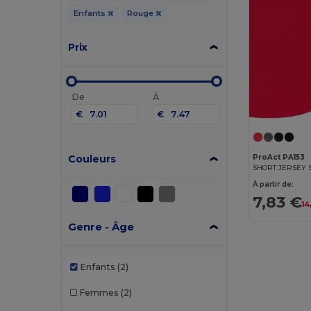
Enfants
Rouge
Prix
De
À
€
€
Couleurs
ProAct PA153
SHORT JERSEY 
À partir de:
7,83 €
14
Genre - Âge
Enfants
(2)
Femmes
(2)