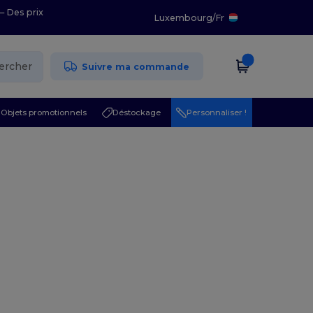
– Des prix
Luxembourg
/
Fr
ercher
Suivre ma commande
Objets promotionnels
Déstockage
Personnaliser !