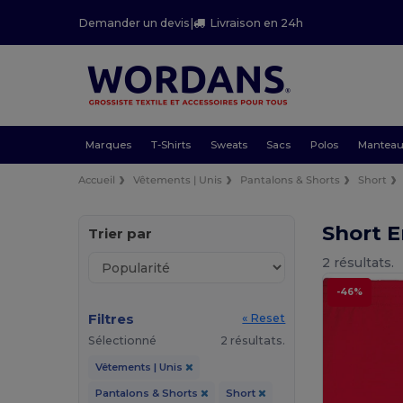
Demander un devis
|
Livraison en 24h
Marques
T-Shirts
Sweats
Sacs
Polos
Mantea
Accueil
Vêtements | Unis
Pantalons & Shorts
Short
Short 
Trier par
2 résultats.
-46%
Filtres
« Reset
Sélectionné
2 résultats.
Vêtements | Unis
Pantalons & Shorts
Short