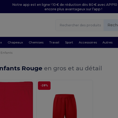
Notre app est en ligne ! 10 € de réduction dès 80 € avec APP10 
encore plus avantageux sur l’app !
Rech
ux
Chapeaux
Chemises
Travail
Sport
Accessoires
Autres
Enfants
Enfants Rouge
en gros et au détail
-28%