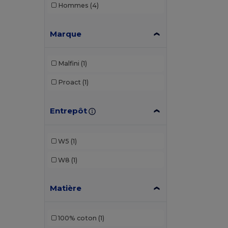
Hommes
(4)
Marque
Malfini
(1)
Proact
(1)
Entrepôt
W5
(1)
W8
(1)
Matière
100% coton
(1)