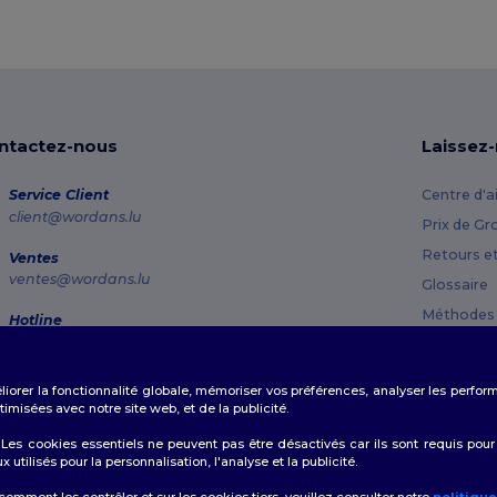
ntactez-nous
Laissez
Service Client
Centre d'a
client@wordans.lu
Prix de Gr
Retours e
Ventes
ventes@wordans.lu
Glossaire
Méthodes 
Hotline
800 81 633
Codes Pr
Lundi - Jeudi : 10h-13h & 14h-17h30 Vendredi : 10h-14h
éliorer la fonctionnalité globale, mémoriser vos préférences, analyser les perfo
Suivi de commande
misées avec notre site web, et de la publicité.
es cookies essentiels ne peuvent pas être désactivés car ils sont requis pour
tilisés pour la personnalisation, l'analyse et la publicité.