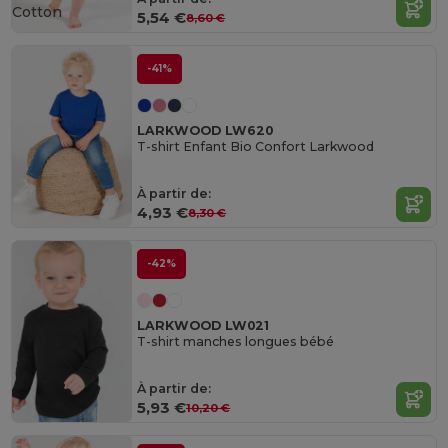
Cotton
5,54 €
8,60 €
-41%
LARKWOOD LW620
T-shirt Enfant Bio Confort Larkwood
À partir de:
4,93 €
8,30 €
-42%
LARKWOOD LW021
T-shirt manches longues bébé
À partir de:
5,93 €
10,20 €