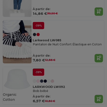
À partir de:
14,86 €
30,50 €
-39%
Larkwood LW085
Pantalon de Nuit Confort Élastique en Coton
À partir de:
7,80 €
12,88 €
-39%
LARKWOOD LW092
Bob bébé
Organic
À partir de:
Cotton
6,57 €
10,80 €