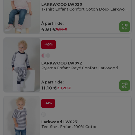
LARKWOOD LW020
T-shirt Enfant Confort Coton Doux Larkwood
À partir de:
4,81 €
7,50 €
-45%
LARKWOOD LW072
Pyjama Enfant Rayé Confort Larkwood
À partir de:
11,10 €
20,20 €
-41%
Larkwood LW027
Tee-Shirt Enfant 100% Coton