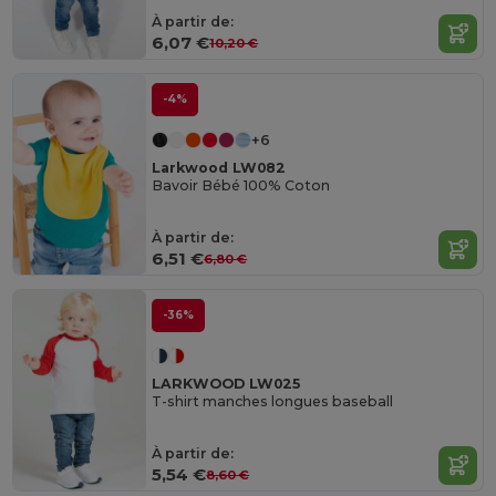
À partir de:
6,07 €
10,20 €
-4%
+6
Larkwood LW082
Bavoir Bébé 100% Coton
À partir de:
6,51 €
6,80 €
-36%
LARKWOOD LW025
T-shirt manches longues baseball
À partir de:
5,54 €
8,60 €