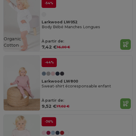
-54%
Larkwood LW052
Body Bébé Manches Longues
Organic
À partir de:
Cotton
7,42 €
16,00 €
-44%
Larkwood LW800
Sweat-shirt écoresponsable enfant
À partir de:
9,52 €
17,02 €
-36%