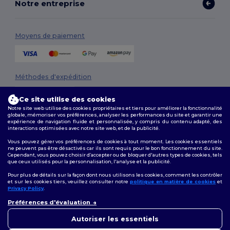
Notre entreprise
Moyens de paiement
Méthodes d'expédition
Ce site utilise des cookies
Notre site web utilise des cookies propriétaires et tiers pour améliorer la fonctionnalité
globale, mémoriser vos préférences, analyser les performances du site et garantir une
expérience de navigation fluide et personnalisée, y compris du contenu adapté, des
interactions optimisées avec notre site web, et de la publicité.
Vous pouvez gérer vos préférences de cookies à tout moment. Les cookies essentiels
ne peuvent pas être désactivés car ils sont requis pour le bon fonctionnement du site.
Suivez-nous
Cependant, vous pouvez choisir d’accepter ou de bloquer d'autres types de cookies, tels
que ceux utilisés pour la personnalisation, l'analyse et la publicité.
Pour plus de détails sur la façon dont nous utilisons les cookies, comment les contrôler
et sur les cookies tiers, veuillez consulter notre
politique en matière de cookies
et
Privacy Policy
.
2026. Tous droits réservés
👋
Bonjour
Conditions Générales
|
Politique de personnalisation
|
Politique de
Préférences d'évaluation
Si vous avez des questions ou
Confidentialité
|
Politique de Cookies
|
Plan du Site
des préoccupations, vous
Autoriser les essentiels
pouvez nous contacter à tout