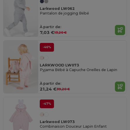
Larkwood LW062
Pantalon de jogging Bébé
À partir de:
7,03 €
13,20 €
-46%
LARKWOOD LW073
Pyjama Bébé à Capuche Oreilles de Lapin
À partir de:
21,24 €
39,20 €
-47%
Larkwood LW073
Combinaison Douceur Lapin Enfant