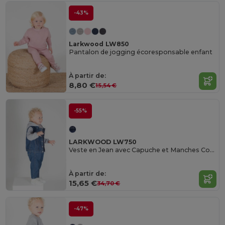
-43%
Larkwood LW850
Pantalon de jogging écoresponsable enfant
À partir de:
8,80 €
15,54 €
-55%
LARKWOOD LW750
Veste en Jean avec Capuche et Manches Contrastées
À partir de:
15,65 €
34,70 €
-47%