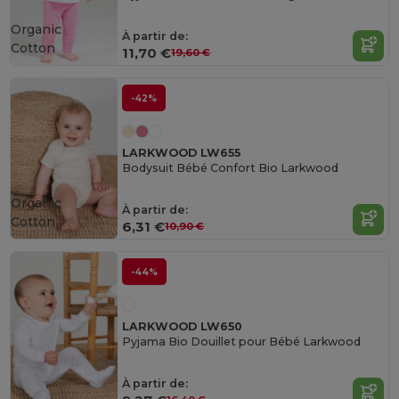
Organic
À partir de:
Cotton
11,70 €
19,60 €
-42%
LARKWOOD LW655
Bodysuit Bébé Confort Bio Larkwood
Organic
À partir de:
Cotton
6,31 €
10,90 €
-44%
LARKWOOD LW650
Pyjama Bio Douillet pour Bébé Larkwood
À partir de: