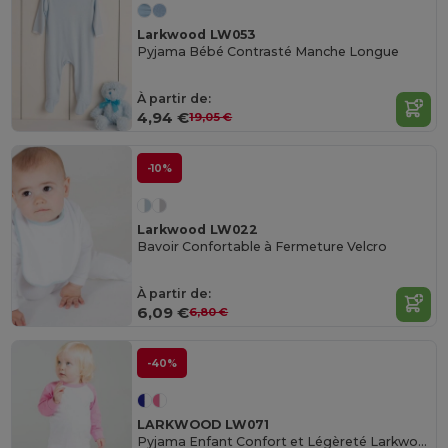
Larkwood LW053
Pyjama Bébé Contrasté Manche Longue
À partir de:
4,94 €
19,05 €
-10%
Larkwood LW022
Bavoir Confortable à Fermeture Velcro
À partir de:
6,09 €
6,80 €
-40%
LARKWOOD LW071
Pyjama Enfant Confort et Légèreté Larkwood