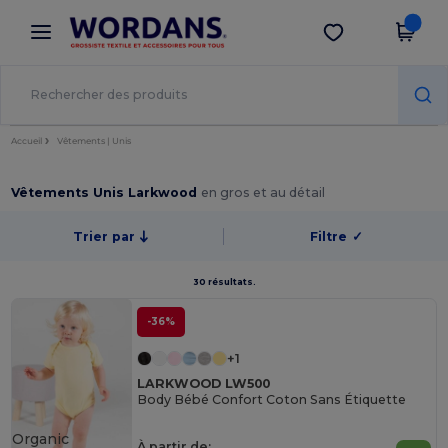
×
Appli Wordans
Obtenir l'appli
Meilleurs prix sur l’app !
Accueil
Vêtements | Unis
Vêtements Unis Larkwood
en gros et au détail
Trier par
Filtre
✓
30 résultats.
-36%
+1
LARKWOOD LW500
Body Bébé Confort Coton Sans Étiquette
Organic
À partir de: