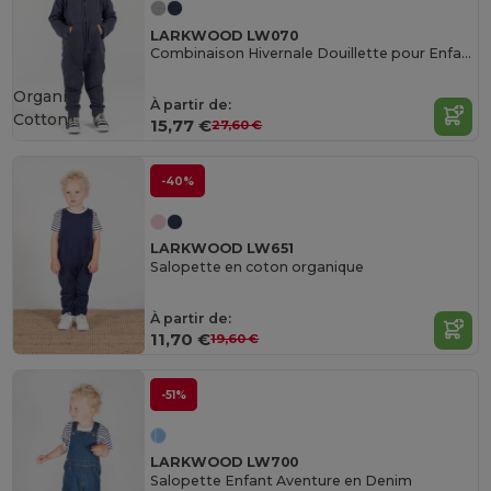
LARKWOOD LW070
Combinaison Hivernale Douillette pour Enfants
Organic
À partir de:
Cotton
15,77 €
27,60 €
-40%
LARKWOOD LW651
Salopette en coton organique
À partir de:
11,70 €
19,60 €
-51%
LARKWOOD LW700
Salopette Enfant Aventure en Denim