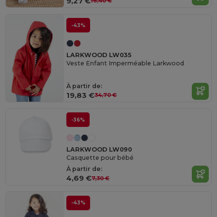
9,27 €
16,40 €
-43%
LARKWOOD LW035
Veste Enfant Imperméable Larkwood
À partir de:
19,83 €
34,70 €
-36%
LARKWOOD LW090
Casquette pour bébé
À partir de:
4,69 €
7,30 €
-43%