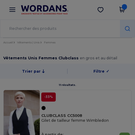
×
Appli Wordans
Obtenir l'appli
Meilleurs prix sur l’app !
Accueil
Vêtements | Unis
Femmes
Vêtements Unis Femmes Clubclass
en gros et au détail
Trier par
Filtre
✓
11 résultats.
-33%
CLUBCLASS CC5008
Gilet de tailleur femme Wimbledon
À partir de: