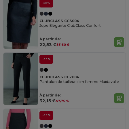
-58%
CLUBCLASS CC3004
Jupe Élégante ClubClass Confort
À partir de:
22,53 €
53,60 €
-33%
CLUBCLASS CC2004
Pantalon de tailleur slim femme Maidavalle
À partir de:
32,15 €
47,70 €
-33%