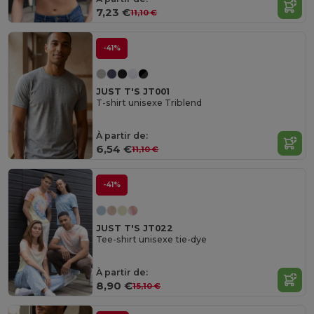
7,23 €
11,10 €
-41%
JUST T'S JT001
T-shirt unisexe Triblend
À partir de:
6,54 €
11,10 €
-41%
JUST T'S JT022
Tee-shirt unisexe tie-dye
À partir de:
8,90 €
15,10 €