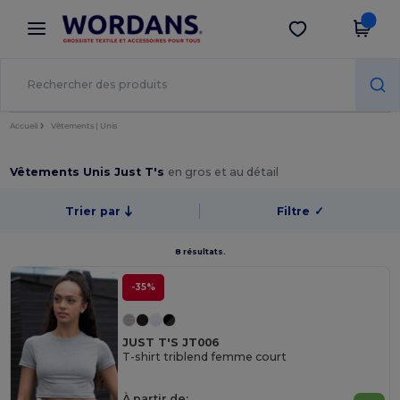
×
Appli Wordans
Obtenir l'appli
Meilleurs prix sur l’app !
Accueil
Vêtements | Unis
Vêtements Unis Just T's
en gros et au détail
Trier par
Filtre
✓
8 résultats.
-35%
JUST T'S JT006
T-shirt triblend femme court
À partir de: