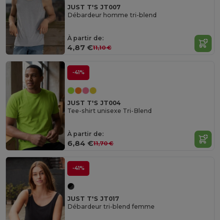
JUST T'S JT007
Débardeur homme tri-blend
À partir de:
4,87 €
11,10 €
-41%
JUST T'S JT004
Tee-shirt unisexe Tri-Blend
À partir de:
6,84 €
11,70 €
-41%
JUST T'S JT017
Débardeur tri-blend femme