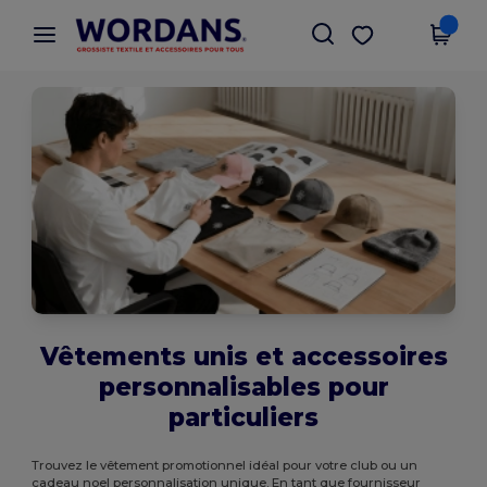
×
Appli Wordans
Obtenir l'appli
Meilleurs prix sur l’app !
Vêtements unis et accessoires
personnalisables pour
particuliers
Trouvez le vêtement promotionnel idéal pour votre club ou un
cadeau noel personnalisation unique. En tant que fournisseur