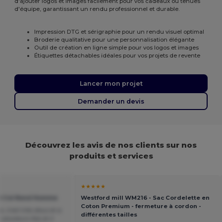
d'ajouter logos et images facilement pour vos cadeaux ou tenues
d'équipe, garantissant un rendu professionnel et durable.
Impression DTG et sérigraphie pour un rendu visuel optimal
Broderie qualitative pour une personnalisation élégante
Outil de création en ligne simple pour vos logos et images
Étiquettes détachables idéales pour vos projets de revente
Lancer mon projet
Demander un devis
Découvrez les avis de nos clients sur nos
produits et services
★★★★★
at Col Rond Homme
Westford mill WM216 - Sac Cordelette en
Coton Premium - fermeture à cordon -
e, il est très doux et a
différentes tailles
é plusieurs fois et il