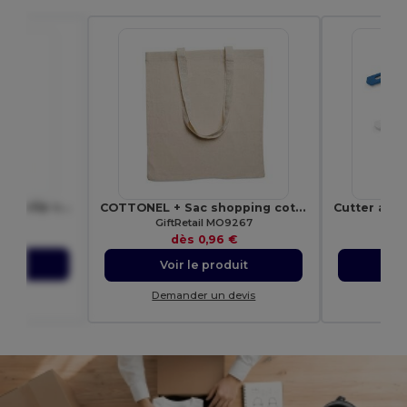
Stylo à bille en ABS avec clip coloré
COTTONEL + Sac shopping coton 140gr/m²
98
GiftRetail MO9267
E
dès
0,96 €
uit
Voir le produit
Vo
evis
Demander un devis
Dem