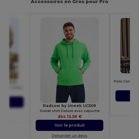
Accessoires en Gros pour Pro
TEE
om SC270
Homme Coton
€
Vo
uit
Radsow by Uneek UC509
Dem
Sweat shirt Deluxe avec capuche
evis
dès
12,56 €
Voir le produit
Demander un devis