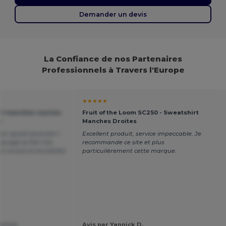
Demander un devis
La Confiance de nos Partenaires
Professionnels à Travers l'Europe
★★★★★
irt manches courtes
Fruit of the Loom SC250 - Sweatshirt
e
Manches Droites
bien ajusté (prendre 1
Excellent produit, service impeccable. Je
loquage se fait très
recommande ce site et plus
ir encore la durabilité.
particulièrement cette marque.
lantes
Avis par Yannick D.