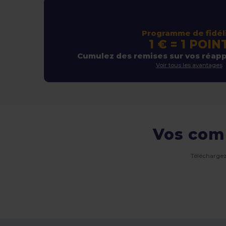
Programme de fidél
1 € = 1 POIN
Cumulez des remises sur vos réap
Voir tous les avantages
Vos com
Téléchargez