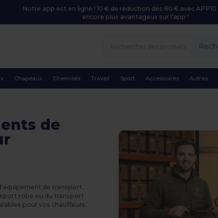
Notre app est en ligne ! 10 € de réduction dès 80 € avec APP10 
encore plus avantageux sur l’app !
Rech
ux
Chapeaux
Chemises
Travail
Sport
Accessoires
Autres
ents de
ur
 d'équipement de transport.
nsport robe ou du transport
urables pour vos chauffeurs.