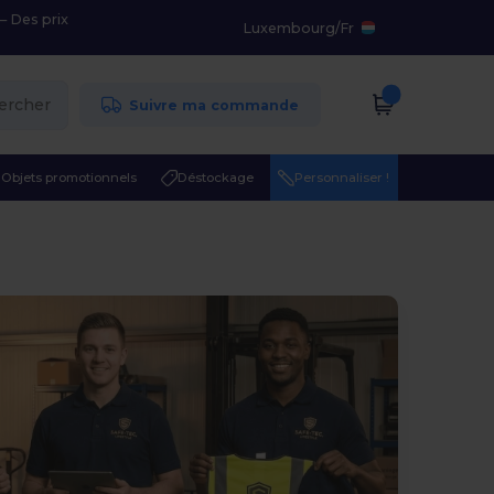
– Des prix
Luxembourg
/
Fr
ercher
Suivre ma commande
Objets promotionnels
Déstockage
Personnaliser !