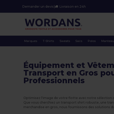
Demander un devis
|
Livraison en 24h
Marques
T-Shirts
Sweats
Sacs
Polos
Mantea
Équipement et Vêtem
Transport en Gros po
Professionnels
Optimisez l'image de votre flotte avec notre sélection
Que vous cherchiez un transport shirt robuste, une tra
merchandise en gros, nous fournissons des solutions d