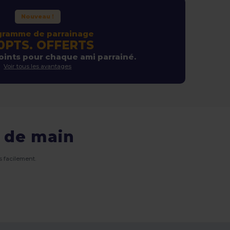
Nouveau !
gramme de parrainage
0PTS. OFFERTS
ints pour chaque ami parrainé.
Voir tous les avantages
 de main
 facilement.