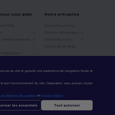
-nous vous aider
Notre entreprise
ide (FAQ)
Qui sommes-nous
os
Pour les influenceurs
t remboursements
Contactez-nous
Centre de carrières
d'expédition
omo
rmances du site et garantir une expérience de navigation fluide et
 le bon fonctionnement du site. Cependant, vous pouvez choisir
e en matière de cookies
et
Privacy Policy
.
oriser les essentiels
Tout autoriser