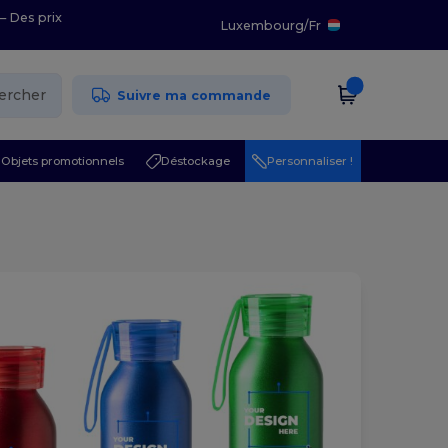
– Des prix
Luxembourg
/
Fr
ercher
Suivre ma commande
Objets promotionnels
Déstockage
Personnaliser !