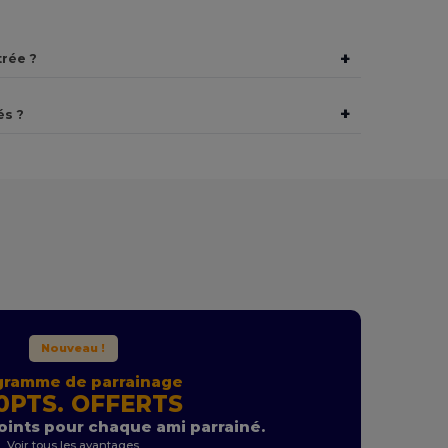
+
rée ?
+
és ?
Nouveau !
gramme de parrainage
0PTS. OFFERTS
ints pour chaque ami parrainé.
Voir tous les avantages