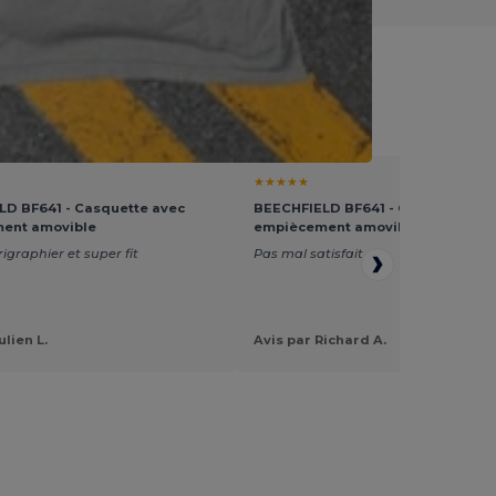
 de Rentrée
★★★★★
D BF641 - Casquette avec
BEECHFIELD BF641 - Casquette av
ent amovible
empiècement amovible
rigraphier et super fit
Pas mal satisfait
ulien L.
Avis par Richard A.