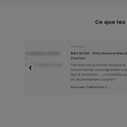
Ce que les
★
★★★★★
 GN641 - T-shirt manches courtes
B&C BCID1 - Polo Homme Manc
emme Softstyle
Courtes
lle coupe, tableau des tailles joue à la
Très bon tissus,bonne coupe,je le
ion
recommande, aussi agréable à por
l'est à l'entretien. ....si satisfaite q
en recommander 2 autres !
r Patricia M.
Avis par Catherine L.