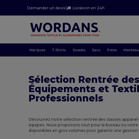
Demander un devis
|
Livraison en 24h
Marques
T-Shirts
Sweats
Sacs
Polos
Mantea
Sélection Rentrée des
Équipements et Texti
Professionnels
Découvrez notre sélection rentrée des classes apparel 
équipes. Nous proposons tout pour le bureau ou votre c
disponibles en gros volumes pour garantir une gestion lo