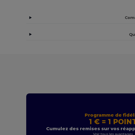
Comm
Qu
Programme de fidél
1 € = 1 POIN
Cumulez des remises sur vos réap
Voir tous les avantages