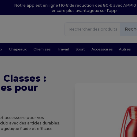
Notre app est en ligne ! 10 € de réduction dès 80 € avec APP10 
encore plus avantageux sur l’app !
Rech
ux
Chapeaux
Chemises
Travail
Sport
Accessoires
Autres
 Classes :
les pour
et accessoire pour vos
lub avec des articles durables,
gistique fluide et efficace.