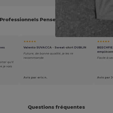
 Professionnels Pensent de notre Sélection
★★★★★
★★★★★
hes
Valento SUVACCA - Sweat-shirt DUBLIN
BEECHFIEL
empiècem
Future, de bonne qualité, je les re
recommande
Facile à se
ter qu'il
ue je vais
Avis par eric n.
Avis par J
Questions fréquentes