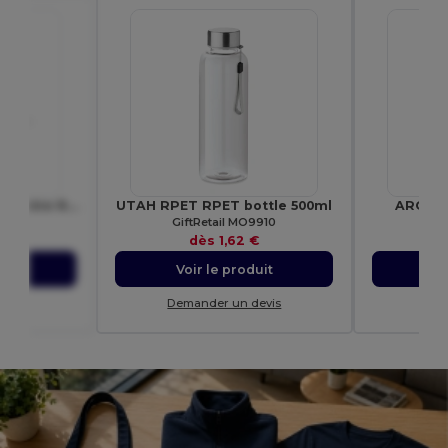
SUORA Porte-clés en feutre RPET
UTAH RPET RPET bottle 500ml
ARCONO
6508
GiftRetail MO9910
Gi
€
dès
1,62 €
uit
Voir le produit
Vo
evis
Demander un devis
Dem