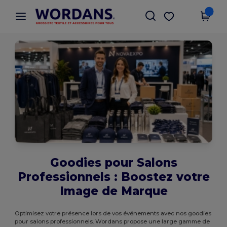
×
Appli Wordans
Obtenir l'appli
Meilleurs prix sur l’app !
Goodies pour Salons
Professionnels : Boostez votre
Image de Marque
Optimisez votre présence lors de vos événements avec nos goodies
pour salons professionnels. Wordans propose une large gamme de