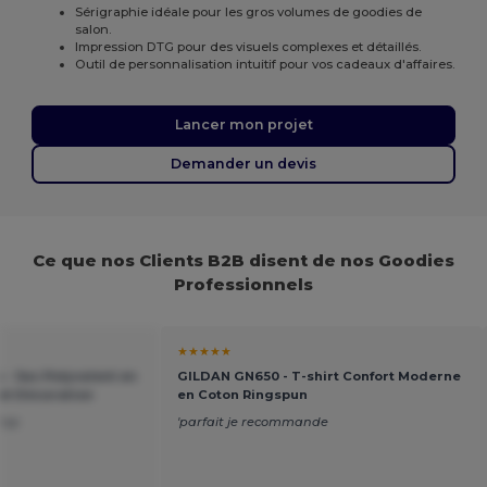
Sérigraphie idéale pour les gros volumes de goodies de
salon.
Impression DTG pour des visuels complexes et détaillés.
Outil de personnalisation intuitif pour vos cadeaux d'affaires.
Lancer mon projet
Demander un devis
Ce que nos Clients B2B disent de nos Goodies
Professionnels
★★★★★
 - Sac Polyvalent en
GILDAN GN650 - T-shirt Confort Moderne
et Décoration
en Coton Ringspun
 top
'parfait je recommande