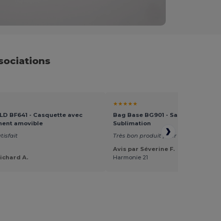
sociations
★★★★★
D BF641 - Casquette avec
Bag Base BG901 - Sac Shopping Sp
ent amovible
Sublimation
tisfait
Très bon produit pour la sublimation
Avis par Séverine F.
Richard A.
Harmonie 21