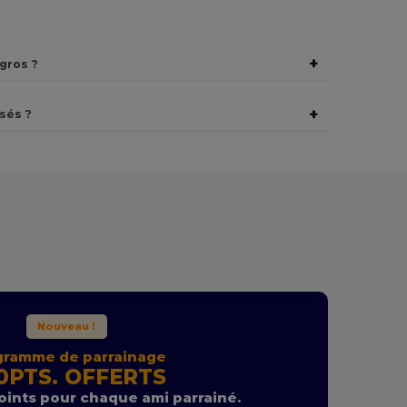
+
gros ?
+
sés ?
Nouveau !
gramme de parrainage
0PTS. OFFERTS
ints pour chaque ami parrainé.