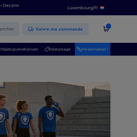
– Des prix
Luxembourg
/
Fr
ercher
Suivre ma commande
Objets promotionnels
Déstockage
Personnaliser !