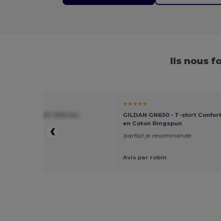
Ils nous 
★
★★★★★
76900 - ORGANIC ZEN Sac
GILDAN GN650 - T-shirt Confor
ing
en Coton Ringspun
nne qualité
'parfait je recommande
ar Gaylord S.
Avis par robin