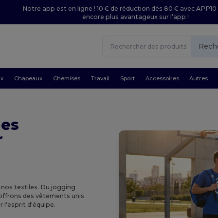
Notre app est en ligne ! 10 € de réduction dès 80 € avec APP10 
encore plus avantageux sur l’app !
Rech
ux
Chapeaux
Chemises
Travail
Sport
Accessoires
Autres
les
r
nos textiles. Du jogging
 offrons des vêtements unis
 l'esprit d'équipe.