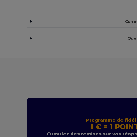
Comme
Quel
Programme de fidél
1 € = 1 POIN
Cumulez des remises sur vos réap