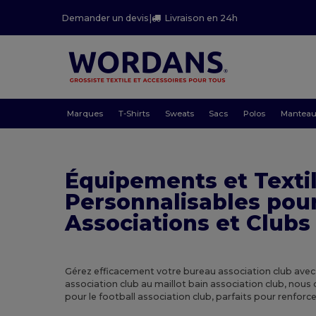
Demander un devis
|
Livraison en 24h
Marques
T-Shirts
Sweats
Sacs
Polos
Mantea
Équipements et Texti
Personnalisables pou
Associations et Clubs
Gérez efficacement votre bureau association club avec 
association club au maillot bain association club, nous
pour le football association club, parfaits pour renforcer