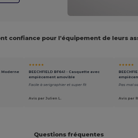
font confiance pour l'équipement de leurs as
★★★★★
★★★★★
t Moderne
BEECHFIELD BF641 - Casquette avec
BEECHFIEL
empiècement amovible
empiècem
Facile à serigraphier et super fit
Pas mal sa
Avis par Julien L.
Avis par 
Questions fréquentes